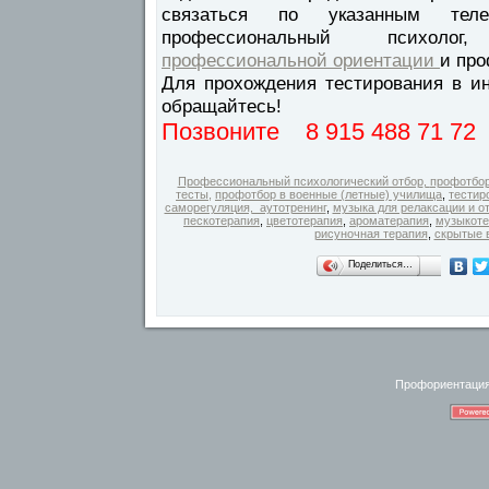
связаться по указанным тел
профессиональный психол
профессиональной ориентации
и про
Для прохождения тестирования в и
обращайтесь!
Позвоните 8 915 488 71 72
Профессиональный психологический отбор
,
профотбор
тесты
,
профотбор в военные (летные) училища
,
тестиро
саморегуляция, аутотренинг
,
музыка для релаксации и о
пескотерапия
,
цветотерапия
,
ароматерапия
,
музыкоте
рисуночная терапия
,
скрытые 
Поделиться…
Профориентация