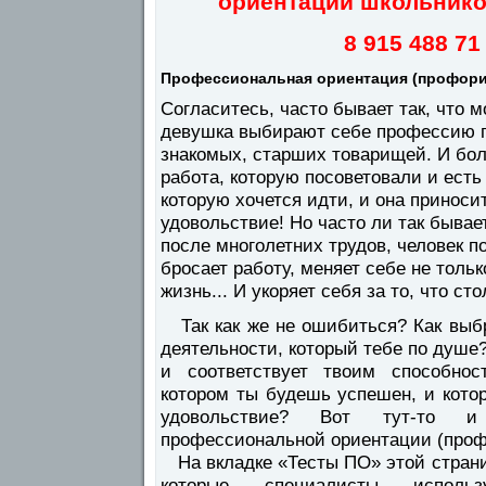
ориентации школьнико
8 915 488 7
Профессиональная ориентация (профори
Согласитесь, часто бывает так, что 
девушка выбирают себе профессию п
знакомых, старших товарищей. И бол
работа, которую посоветовали и есть
которую хочется идти, и она приноси
удовольствие! Но часто ли так бывает
после многолетних трудов, человек п
бросает работу, меняет себе не толь
жизнь... И укоряет себя за то, что ст
Так как же не ошибиться? Как выбр
деятельности, который тебе по душе?
и соответствует твоим способно
котором ты будешь успешен, и кото
удовольствие? Вот тут-то 
профессиональной ориентации (про
На вкладке «Тесты ПО» этой стран
которые специалисты испо